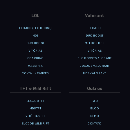
LOL
Valorant
ELOJOB (ELO BOOST)
ELOJOB
MD5
DUO BOOST
DUO BOOST
MELHOR DE 5
VITÓRIAS
VITÓRIAS
COACHING
ELO BOOST VALORANT
MAESTRIA
DUOJOB VALORANT
CONTA UNRANKED
MD5 VALORANT
TFT e Wild Rift
Outros
ELOJOB TFT
FAQ
MD5 TFT
BLOG
VITÓRIAS TFT
DEMO
ELOJOB WILD RIFT
CONTATO