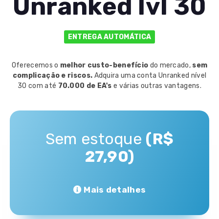
Unranked lvl 30
ENTREGA AUTOMÁTICA
Oferecemos o
melhor custo-benefício
do mercado,
sem
complicação e riscos.
Adquira uma conta Unranked nível
30 com até
70.000 de EA's
e várias outras vantagens.
Sem estoque
(R$
27,90)
Mais detalhes