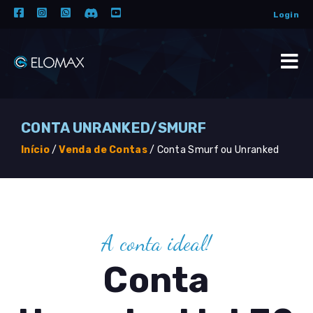
Login
CONTA UNRANKED/SMURF
Início
/
Venda de Contas
/
Conta Smurf ou Unranked
A conta ideal!
Conta