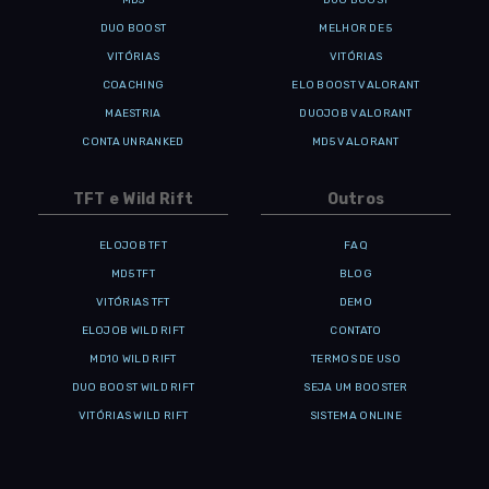
MD5
DUO BOOST
DUO BOOST
MELHOR DE 5
VITÓRIAS
VITÓRIAS
COACHING
ELO BOOST VALORANT
MAESTRIA
DUOJOB VALORANT
CONTA UNRANKED
MD5 VALORANT
TFT e Wild Rift
Outros
ELOJOB TFT
FAQ
MD5 TFT
BLOG
VITÓRIAS TFT
DEMO
ELOJOB WILD RIFT
CONTATO
MD10 WILD RIFT
TERMOS DE USO
DUO BOOST WILD RIFT
SEJA UM BOOSTER
VITÓRIAS WILD RIFT
SISTEMA ONLINE