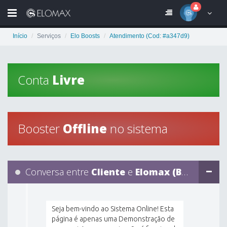
Início
Serviços
Elo Boosts
Atendimento (Cod: #a347d9)
Conta
Livre
100
Booster
Offline
no sistema
á
, Cliente
Conversa entre
Cliente
e
Elomax (Booster)
,00
Cliente
Seja bem-vindo ao Sistema Online! Esta
página é apenas uma Demonstração de