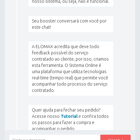
nosso sistema, ou seja, não é funcional.
Seu booster conversará com você por
este chat!
o
s outros usuários
A ELOMAX acredita que deve todo
feedback possível do serviço
contratado ao cliente, por isso, criamos
esta ferramenta. O Sistema Online é
da ELOMAX
uma plataforma que utiliza tecnologias
real-time (tempo real) que permite você
acompanhar todo processo do serviço
contratado.
Quer ajuda para fechar seu pedido?
Acesse nosso
Tutorial
e confira todos
os passos para fazer a compra e
acompanhar o pedido.